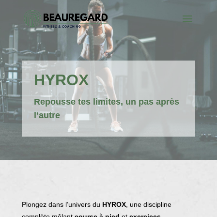
HYROX
Repousse tes limites, un pas après
l’autre
Plongez dans l’univers du
HYROX
, une discipline
complète mêlant
course à pied
et
exercices